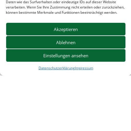
Daten wie das Surfverhalten oder eindeutige IDs auf dieser Website
verarbeiten. Wenn Sie Ihre Zustimmung nicht erteilen oder zurückziehen,
können bestimmte Merkmale und Funktionen beeinträchtigt werden.
Beratung
Wir sorgen für eine umfassende Beratung! Gerne
Akzeptieren
telefonisch oder persönlich im Autopark BAZ!
Ablehnen
Einstellungen ansehen
Datenschutzerklärung
Impressum
Ankauf von beschädigten Fahrzeugen
Egal ob es sich um einen Unfallschaden, Motorschaden
oder einen anderen Schaden handelt.
Wir kaufen auch
beschädigte Fahrzeuge und machen Ihnen ein faires
Angebot!